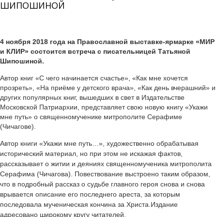
ШИПОШИНОЙ
KNIGA_SHIPOSHINA_001.JPG
4 ноября 2018 года на Православной выставке-ярмарке «МИР
и КЛИР» состоится встреча с писательницей Татьяной
Шипошиной.
Автор книг «С чего начинается счастье», «Как мне хочется
прозреть», «На приёме у детского врача», «Как день вчерашний» и
других популярных книг, вышедших в свет в Издательстве
Московской Патриархии, представляет свою новую книгу «Укажи
мне путь» о священномученике митрополите Серафиме
(Чичагове).
Автор книги «Укажи мне путь…», художественно обрабатывая
исторический материал, но при этом не искажая фактов,
рассказывает о житии и деяниях священномученика митрополита
Серафима (Чичагова). Повествование выстроено таким образом,
что в подробный рассказ о судьбе главного героя снова и снова
врывается описание его последнего ареста, за которым
последовала мученическая кончина за Христа.Издание
адресовано широкому кругу читателей.