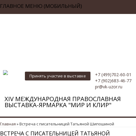
ГЛАВНОЕ МЕНЮ (МОБИЛЬНЫЙ)
НОВОСТИ
О ВЫСТАВКЕ
КУЛЬТУРНО-РАЗВЛЕКАТЕЛЬНАЯ ПРОГРАММА
СОЦИАЛЬНО-ПРОСВЕТИТЕЛЬСКАЯ ПРОГРАММА
СПЕЦИАЛЬНЫЕ АКЦИИ
КОНТАКТЫ
УЧАСТВОВАТЬ В ВЫСТАВКЕ
ФОТОГАЛЕРЕЯ
ВИДЕОГАЛЕРЕЯ
+7 (499)702-60-01
Принять участие в выставке
+7 (902)683-46-77
pr@vk-uzor.ru
XIV МЕЖДУНАРОДНАЯ ПРАВОСЛАВНАЯ
ВЫСТАВКА-ЯРМАРКА "МИР И КЛИР"
ВЫ ЗДЕСЬ
Главная
» Встреча с писательницей Татьяной Шипошиной
ВСТРЕЧА С ПИСАТЕЛЬНИЦЕЙ ТАТЬЯНОЙ